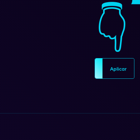
👇
Aplicar