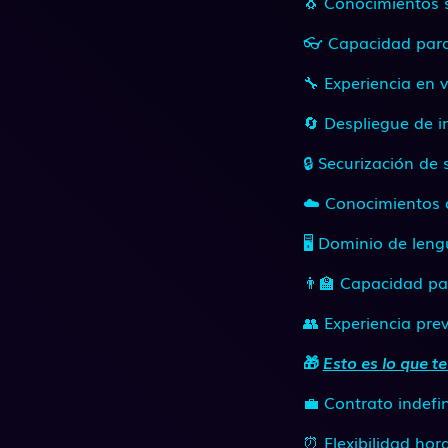
🐧 Conocimientos 
👓 Capacidad para 
🔧 Experiencia en 
🔄 Despliegue de in
🔒 Securización de
☁️ Conocimientos d
🖥️ Dominio de len
👨‍🏫 Capacidad p
👥 Experiencia prev
🎁
Esto es lo que t
💼 Contrato indefi
⏰ Flexibilidad hora