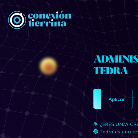
ConexionTierrina
ADMINIS
TEDRA
Aplicar
🌟 ¿ERES UN/A C
🌐 Tedra es una re