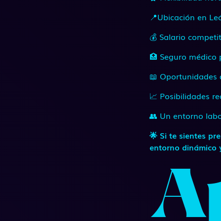
📍Ubicación en Le
💰 Salario competi
🏥 Seguro médico 
📖 Oportunidades 
📈 Posibilidades r
👥 Un entorno labo
🌟 Si te sientes p
entorno dinámico y
A