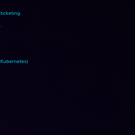
icketing.
.
 Kubernetes)