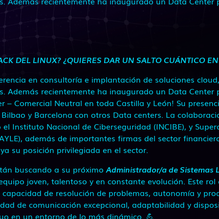
s. Además recientemente ha inaugurado un Data Center pr
RACK DEL LINUX? ¿QUIERES DAR UN SALTO CUÁNTICO EN
ferencia en consultoría e implantación de soluciones cloud
s. Además recientemente ha inaugurado un Data Center pr
er – Comercial Neutral en toda Castilla y León! Su presenc
Bilbao y Barcelona con otros Data centers. La colaborac
el Instituto Nacional de Ciberseguridad (INCIBE), y Supe
CAYLE), además de importantes firmas del sector financiero
a su posición privilegiada en el sector.
stán buscando a su próximo
Administrador/a de Sistemas 
equipo joven, talentoso y en constante evolución. Este rol 
 capacidad de resolución de problemas, autonomía y proa
idad de comunicación excepcional, adaptabilidad y disposi
uo en un entorno de lo más dinámico. 💪