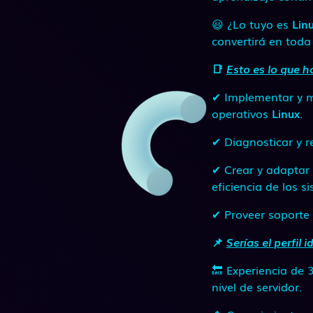
😃 ¿Lo tuyo es
Lin
convertirá en toda
📑
Esto es lo que ha
✔ Implementar y m
operativos
Linux
.
✔ Diagnosticar y 
✔ Crear y adaptar
eficiencia de los s
✔ Proveer soporte 
📌
Serías el perfil i
🔙 Experiencia de 
nivel de servidor.