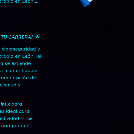
opio en León,...
 TU CARRERA? 🌟
, ciberseguridad y
opio en León, ¡el
ia se extiende
ión con entidades
rcomputación de
, salud y
Linux
para
es ideal para
ctividad ✨. Se
ción para el