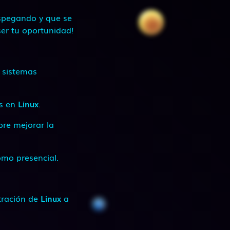
spegando y que se
ser tu oportunidad!
 sistemas
os en
Linux
.
re mejorar la
omo presencial.
stración de
Linux
a