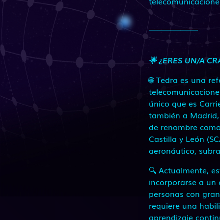
telecomunicacione
🌟 ¿ERES UN/A C
🌐 Tedra es una re
telecomunicacione
único que es Carri
también a Madrid, 
de renombre como 
Castilla y León (S
aeronáutico, subray
🔍 Actualmente, e
incorporarse a un 
personas con gran
requiere una habil
aprendizaje contin