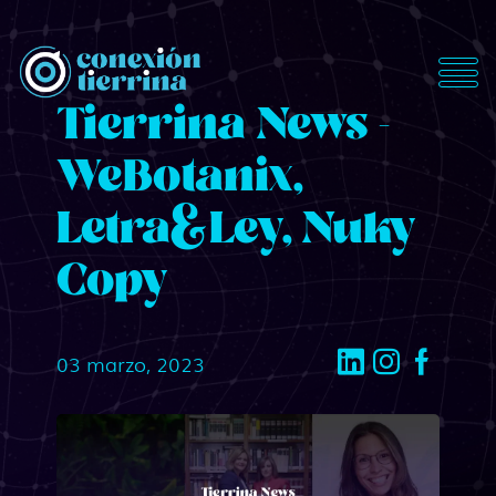
ConexionTierrina
Tierrina News -
WeBotanix,
Letra&Ley, Nuky
Copy
03 marzo, 2023